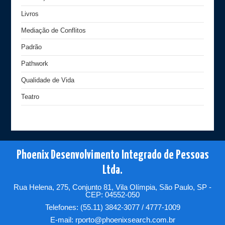
Livros
Mediação de Conflitos
Padrão
Pathwork
Qualidade de Vida
Teatro
Phoenix Desenvolvimento Integrado de Pessoas
Ltda.
Rua Helena, 275, Conjunto 81, Vila Olímpia, São Paulo, SP -
CEP: 04552-050
Telefones: (55.11) 3842-3077 / 4777-1009
E-mail:
rporto@phoenixsearch.com.br