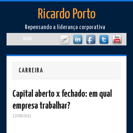
Ricardo Porto
Repensando a liderança corporativa
MENU
Home
Perfil
CARREIRA
Artigos
Capital aberto x fechado: em qual
Cursos e Eventos
empresa trabalhar?
Livros/Filmes
12/09/2011
Imprensa