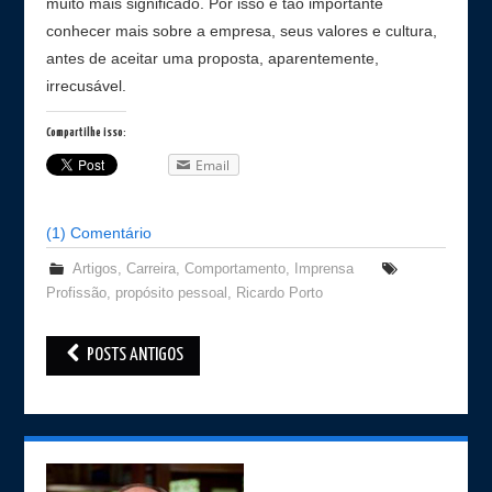
muito mais significado. Por isso é tão importante
conhecer mais sobre a empresa, seus valores e cultura,
antes de aceitar uma proposta, aparentemente,
irrecusável.
Compartilhe isso:
Email
(1) Comentário
Artigos
,
Carreira
,
Comportamento
,
Imprensa
Profissão
,
propósito pessoal
,
Ricardo Porto
POSTS ANTIGOS
Post navigation