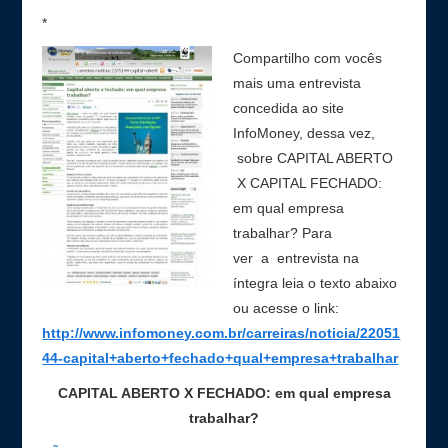
*
Contato
Compartilho com vocês
mais uma entrevista
concedida ao site
InfoMoney, dessa vez,
sobre CAPITAL ABERTO
X CAPITAL FECHADO:
em qual empresa
trabalhar? Para
ver a entrevista na
íntegra leia o texto abaixo
ou acesse o link:
http://www.infomoney.com.br/carreiras/noticia/22051
44-capital+aberto+fechado+qual+empresa+trabalhar
CAPITAL ABERTO X FECHADO: em qual empresa
trabalhar?