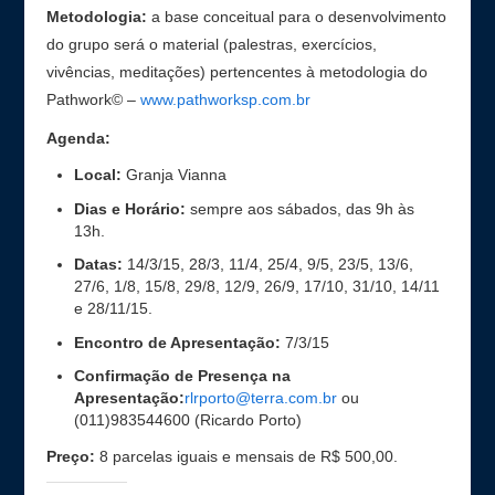
Metodologia:
a base conceitual para o desenvolvimento
do grupo será o material (palestras, exercícios,
vivências, meditações) pertencentes à metodologia do
Pathwork© –
www.pathworksp.com.br
Agenda:
Local:
Granja Vianna
Dias e Horário:
sempre aos sábados, das 9h às
13h.
Datas:
14/3/15, 28/3, 11/4, 25/4, 9/5, 23/5, 13/6,
27/6, 1/8, 15/8, 29/8, 12/9, 26/9, 17/10, 31/10, 14/11
e 28/11/15.
Encontro de Apresentação:
7/3/15
Confirmação de Presença na
Apresentação:
rlrporto@terra.com.br
ou
(011)983544600 (Ricardo Porto)
Preço:
8 parcelas iguais e mensais de R$ 500,00.