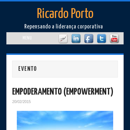
Ricardo Porto
Repensando a liderança corporativa
MENU
Home
Perfil
EVENTO
Artigos
EMPODERAMENTO (EMPOWERMENT)
Cursos e Eventos
20/02/2015
Livros/Filmes
Imprensa