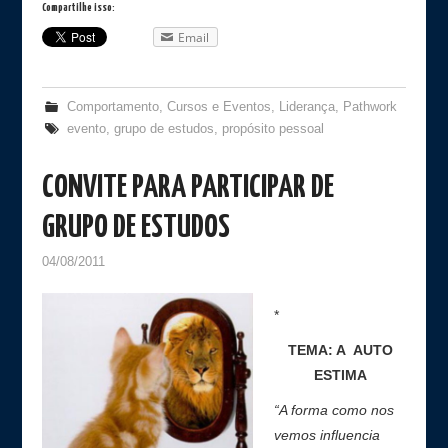
Compartilhe isso:
Email
Comportamento
,
Cursos e Eventos
,
Liderança
,
Pathwork
evento
,
grupo de estudos
,
propósito pessoal
CONVITE PARA PARTICIPAR DE
GRUPO DE ESTUDOS
04/08/2011
*
TEMA: A AUTO
ESTIMA
“A forma como nos
vemos influencia