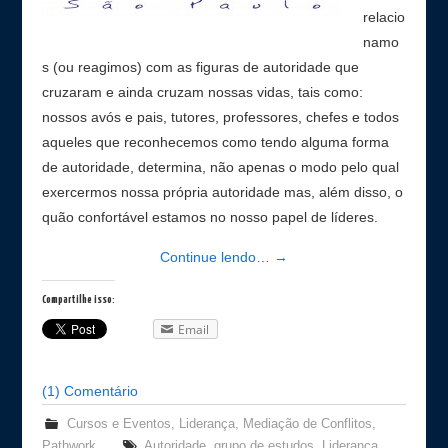
relacio
namo
s (ou reagimos) com as figuras de autoridade que
cruzaram e ainda cruzam nossas vidas, tais como:
nossos avós e pais, tutores, professores, chefes e todos
aqueles que reconhecemos como tendo alguma forma
de autoridade, determina, não apenas o modo pelo qual
exercermos nossa própria autoridade mas, além disso, o
quão confortável estamos no nosso papel de líderes.
Continue lendo…
→
Compartilhe isso:
Email
(1) Comentário
Cursos e Eventos
,
Liderança
,
Mediação de Conflitos
,
Pathwork
Autoridade
,
grupo de estudos
,
Liderança
,