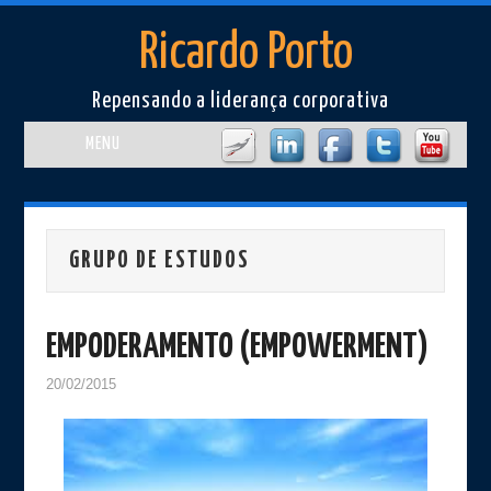
Ricardo Porto
Repensando a liderança corporativa
MENU
Home
Perfil
GRUPO DE ESTUDOS
Artigos
EMPODERAMENTO (EMPOWERMENT)
Cursos e Eventos
20/02/2015
Livros/Filmes
Imprensa