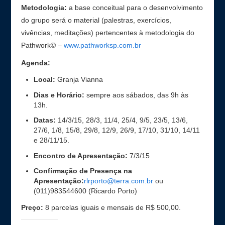
Metodologia:
a base conceitual para o desenvolvimento
do grupo será o material (palestras, exercícios,
vivências, meditações) pertencentes à metodologia do
Pathwork© –
www.pathworksp.com.br
Agenda:
Local:
Granja Vianna
Dias e Horário:
sempre aos sábados, das 9h às
13h.
Datas:
14/3/15, 28/3, 11/4, 25/4, 9/5, 23/5, 13/6,
27/6, 1/8, 15/8, 29/8, 12/9, 26/9, 17/10, 31/10, 14/11
e 28/11/15.
Encontro de Apresentação:
7/3/15
Confirmação de Presença na
Apresentação:
rlrporto@terra.com.br
ou
(011)983544600 (Ricardo Porto)
Preço:
8 parcelas iguais e mensais de R$ 500,00.