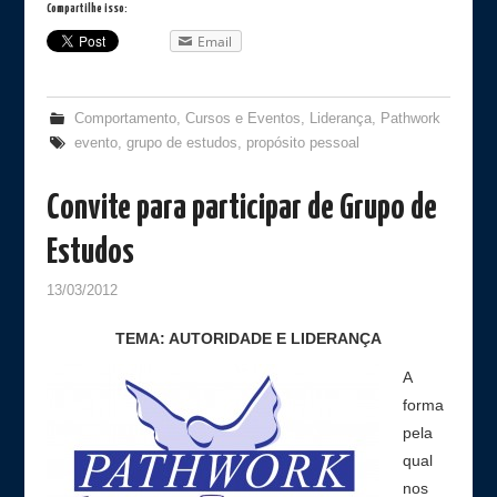
Compartilhe isso:
Email
Comportamento
,
Cursos e Eventos
,
Liderança
,
Pathwork
evento
,
grupo de estudos
,
propósito pessoal
Convite para participar de Grupo de
Estudos
13/03/2012
TEMA: AUTORIDADE E LIDERANÇA
A
forma
pela
qual
nos