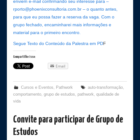
enviem e-mail confirmando seu interesse para –
rporto@phoenixconsultoria.com.br – o quanto antes,
para que eu possa fazer a reserva da vaga. Com o
grupo fechado, encaminharei mais informações e
material para o primeiro encontro.
Segue Texto do Conteúdo da Palestra em PD
F
Compartilhe isso:
Email
Cursos e Eventos
,
Pathwork
auto-transformação
,
comportamento
,
grupo de estudos
,
pathwork
,
qualidade de
vida
Convite para participar de Grupo de
Estudos