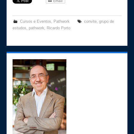
Email
Cursos e Eventos
,
Pathwork
convite
,
grupo de
estudos
,
pathwork
,
Ricardo Porto