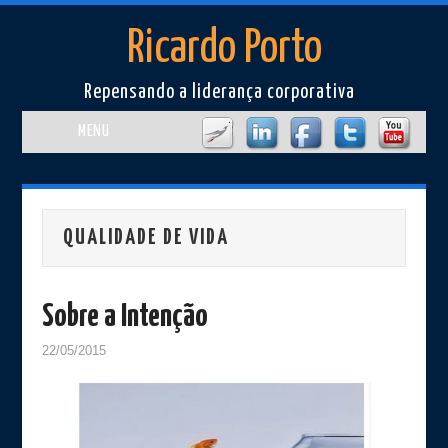
Ricardo Porto
Repensando a liderança corporativa
MENU
Home
Perfil
QUALIDADE DE VIDA
Artigos
Sobre a Intenção
Cursos e Eventos
22/05/2015
Livros/Filmes
Imprensa