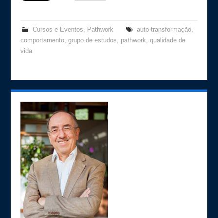
Cursos e Eventos
,
Pathwork
auto-transformação
,
comportamento
,
grupo de estudos
,
pathwork
,
qualidade de
vida