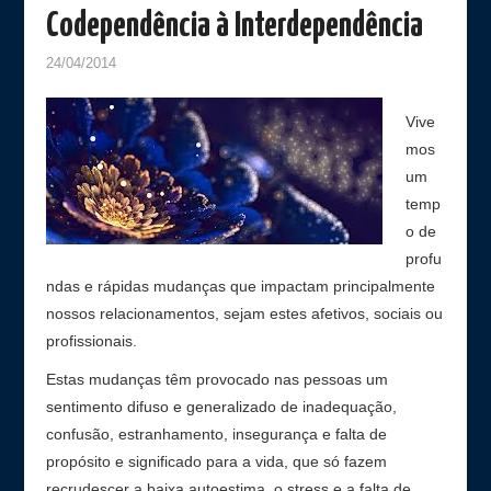
Codependência à Interdependência
24/04/2014
Vive
mos
um
temp
o de
profu
ndas e rápidas mudanças que impactam principalmente
nossos relacionamentos, sejam estes afetivos, sociais ou
profissionais.
Estas mudanças têm provocado nas pessoas um
sentimento difuso e generalizado de inadequação,
confusão, estranhamento, insegurança e falta de
propósito e significado para a vida, que só fazem
recrudescer a baixa autoestima, o stress e a falta de