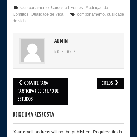
Comportamento
,
Cursos e Eventos
,
Mediação de
Conflitos
,
Qualidade de Vida
comportamento
,
qualidade
de vida
ADMIN
MORE POSTS
CONVITE PARA
CICLOS
Post navigation
PARTICIPAR DE GRUPO DE
ESTUDOS
DEIXE UMA RESPOSTA
Your email address will not be published. Required fields