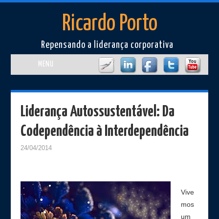
Ricardo Porto
Repensando a liderança corporativa
MENU
Home
Liderança Autossustentável: Da
Perfil
Codependência à Interdependência
Artigos
24/04/2014
Cursos e Eventos
Livros/Filmes
Vive
mos
Imprensa
um