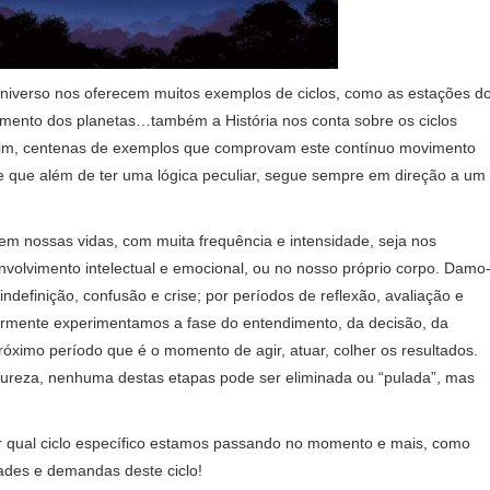
iverso nos oferecem muitos exemplos de ciclos, como as estações d
imento dos planetas…também a História nos conta sobre os ciclos
nfim, centenas de exemplos que comprovam este contínuo movimento
 que além de ter uma lógica peculiar, segue sempre em direção a um
m nossas vidas, com muita frequência e intensidade, seja nos
nvolvimento intelectual e emocional, ou no nosso próprio corpo. Damo
definição, confusão e crise; por períodos de reflexão, avaliação e
iormente experimentamos a fase do entendimento, da decisão, da
óximo período que é o momento de agir, atuar, colher os resultados.
ureza, nenhuma destas etapas pode ser eliminada ou “pulada”, mas
or qual ciclo específico estamos passando no momento e mais, como
ades e demandas deste ciclo!