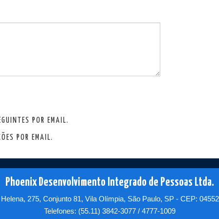
GUINTES POR EMAIL.
ÕES POR EMAIL.
Phoenix Desenvolvimento Integrado de Pessoas Ltda.
Helena, 275, Conjunto 81, Vila Olímpia, São Paulo, SP - CEP: 0455
Telefones: (55.11) 3842-3077 / 4777-1009