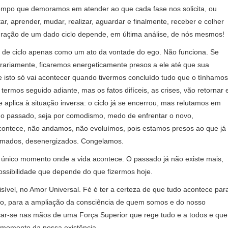
empo que demoramos em atender ao que cada fase nos solicita, ou
itar, aprender, mudar, realizar, aguardar e finalmente, receber e colher
duração de um dado ciclo depende, em última análise, de nós mesmos!
 de ciclo apenas como um ato da vontade do ego. Não funciona. Se
itrariamente, ficaremos energeticamente presos a ele até que sua
 isto só vai acontecer quando tivermos concluído tudo que o tínhamos
termos seguido adiante, mas os fatos difíceis, as crises, vão retornar 
aplica à situação inversa: o ciclo já se encerrou, mas relutamos em
” o passado, seja por comodismo, medo de enfrentar o novo,
acontece, não andamos, não evoluímos, pois estamos presos ao que já
imados, desenergizados. Congelamos.
, único momento onde a vida acontece. O passado já não existe mais,
ssibilidade que depende do que fizermos hoje.
isível, no Amor Universal. Fé é ter a certeza de que tudo acontece par
to, para a ampliação da consciência de quem somos e do nosso
ocar-se nas mãos de uma Força Superior que rege tudo e a todos e que
 momento da nossa existência.