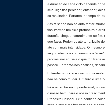
A duração de cada ciclo depende do t
seja, significa perceber, entender, ace
os resultados. Portanto, o tempo de 
Assim sendo não adianta tentar mudar
finalizarmos um ciclo prematura e arb
duração chegue naturalmente ao fim, e
que fazer. Podemos até ter a ilusão de 
até com mais intensidade. O mesmo se 
seguir adiante e continuamos a “viver
procrastinação, seja o que for. Nada 
passou. Tornamo-nos apáticos, desan
Entender um ciclo é viver no presente
não há como mudar. O futuro é uma po
Fé é acreditar no imponderável, no inv
o nosso bem, para o nosso crescimen
Propósito Pessoal. Fé é confiar e col
sabe o que é melhor para nós, a cada