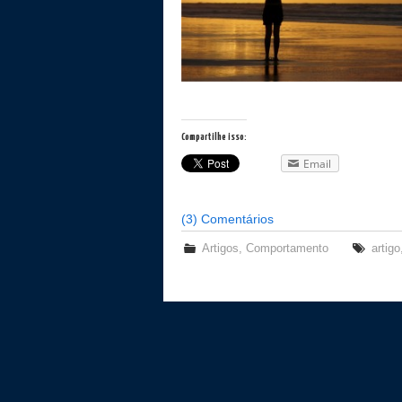
Compartilhe isso:
Email
(3) Comentários
Artigos
,
Comportamento
artigo