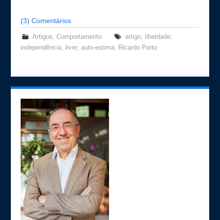
(3) Comentários
Artigos
,
Comportamento
artigo
,
liberdade;
independência
,
livre; auto-estima
,
Ricardo Porto