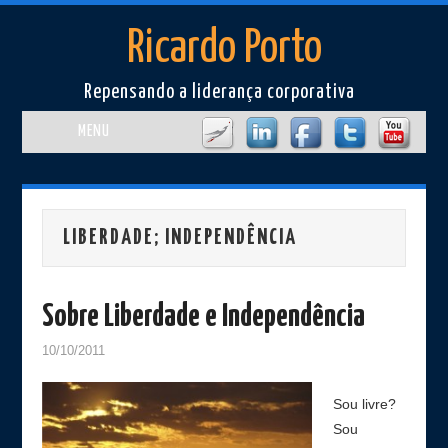
Ricardo Porto
Repensando a liderança corporativa
MENU
Home
Perfil
LIBERDADE; INDEPENDÊNCIA
Artigos
Sobre Liberdade e Independência
Cursos e Eventos
10/10/2011
Livros/Filmes
Sou livre?
Sou
Imprensa